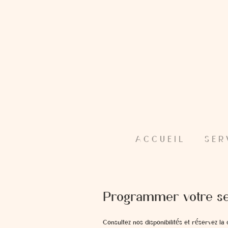
A C C U E I L
S E R 
Programmer votre se
Consultez nos disponibilités et réservez la