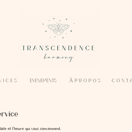
V I C E S
EVENEMENTS
À P R O P O S
C O N T A
rvice
 date et l'heure qui vous conviennent.